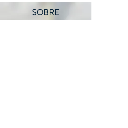
SOBRE
A Câmara Rio-Grandense do
Livro é uma sociedade civil sem
fins lucrativos, que tem por
finalidade unir entidades e
empresas que trabalham pelo
livro, promovendo sua defesa e
fomento, difusão do gosto pela
leitura, formação de leitores e
o fortalecimento do setor
livreiro. Conta com mais de
uma centena de associados,
entre editores, livreiros,