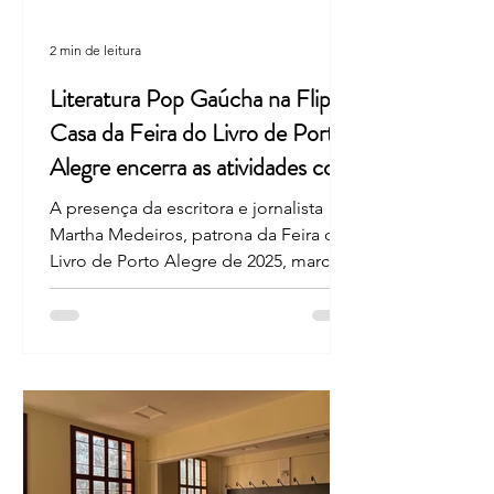
2 min de leitura
Literatura Pop Gaúcha na Flip:
Casa da Feira do Livro de Porto
Alegre encerra as atividades com
painel de Martha Medeiros
A presença da escritora e jornalista
Martha Medeiros, patrona da Feira do
Livro de Porto Alegre de 2025, marcou
um dos momentos de maior destaque
da programação da Casa da Feira do
Livro de Porto Alegre na Festa Literária
Internacional de Paraty (Flip). Ao lado
das escritoras Cláudia Tajes e Paula
Taitelbaum, ela participou do painel
"Cronistas, romancistas e poetas: a
literatura pop do RS em destaque",