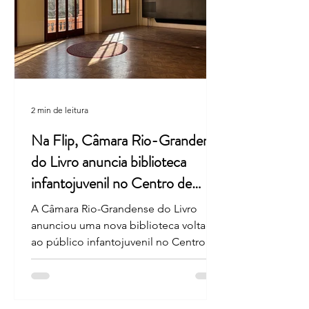
que reuniu um grande público e
promoveu uma reflexão sobre a força
da pro
2 min de leitura
Na Flip, Câmara Rio-Grandense
do Livro anuncia biblioteca
infantojuvenil no Centro de
Porto Alegre
A Câmara Rio-Grandense do Livro
anunciou uma nova biblioteca voltada
ao público infantojuvenil no Centro
Histórico da Capital. A novidade será
apresentada na Casa da Feira do Livro
de Porto Alegre, espaço que integra a
programação oficial da 24ª Festa