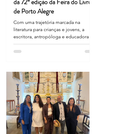
da 72ª edição da Feira do Livro
de Porto Alegre
Com uma trajetória marcada na
literatura para crianças e jovens, a
escritora, antropóloga e educadora
Heloisa Pires Lima aceitou o convite
para ser a patrona da 72ª Feira do Livro
de Porto Alegre, que será realizada de
30 de outubro a 15 de novembro, na
Praça da Alfândega, no Centro da
Capital.