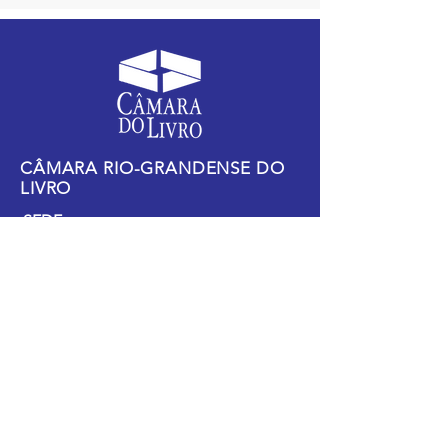
CÂMARA RIO-GRANDENSE DO
LIVRO
SEDE:
Praça Osvaldo Cruz, 15 Conj. 1708 /
1709
Porto Alegre - RS, CEP
90030-160
ATENDIMENTO:
Rua dos Andradas, 860 - Centro
Histórico
Porto Alegre - RS, CEP
90020-006