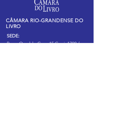
CÂMARA RIO-GRANDENSE DO
LIVRO
SEDE:
Praça Osvaldo Cruz, 15 Conj. 1708 /
1709
Porto Alegre - RS, CEP
90030-160
ATENDIMENTO:
Rua dos Andradas, 860 - Centro
Histórico
Porto Alegre - RS, CEP
90020-006
WhatsApp:
51 99877.9619
Telefone:
51 3225.5096
e
3286.4517
SOCIAL