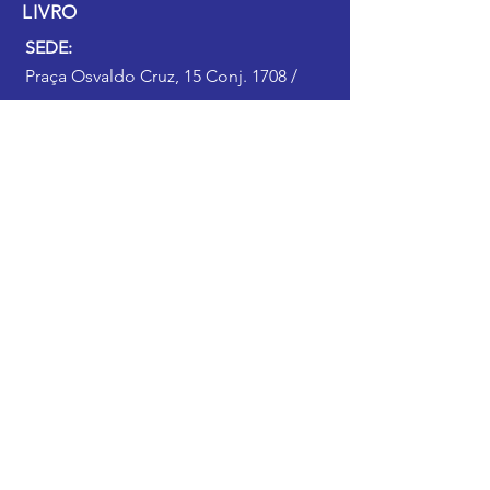
LIVRO
SEDE:
Praça Osvaldo Cruz, 15 Conj. 1708 /
1709
Porto Alegre - RS, CEP
90030-160
ATENDIMENTO:
Rua dos Andradas, 860 - Centro
Histórico
Porto Alegre - RS, CEP
90020-006
WhatsApp:
51 99877.9619
Telefone:
51 3225.5096
e
3286.4517
SOCIAL