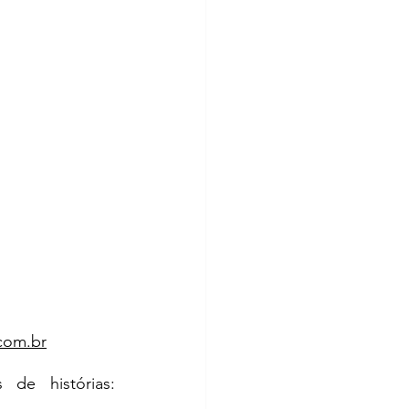
com.br
Agendamento de alunos para encontros com autores e contações de histórias: 