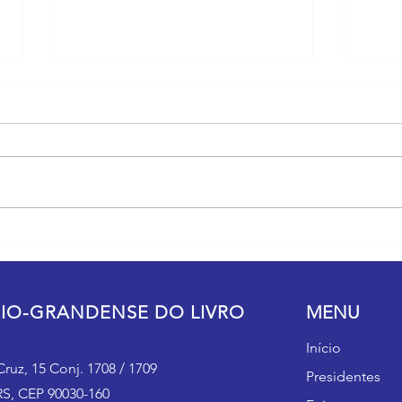
Literatura Pop Gaúcha na Flip:
Na F
Casa da Feira do Livro de Porto
do Li
Alegre encerra as atividades com
infan
painel de Martha Medeiros
Alegr
IO-GRANDENSE DO LIVRO
MENU
Início
ruz, 15 Conj. 1708 / 1709
Presidentes
RS, CEP 90030-160