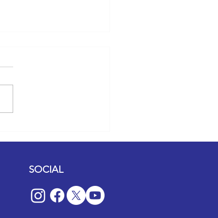
lip, Câmara Rio-Grandense
vro anuncia biblioteca
tojuvenil no Centro de Porto
e
SOCIAL