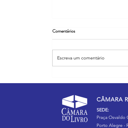
Comentários
Escreva um comentário
Heloisa Pires Lima é a patrona da
72ª edição da Feira do Livro de
Porto Alegre
CÂMARA R
SEDE:
Praça Osvaldo C
Porto Alegre - 